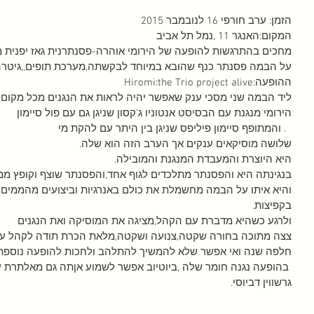
הזמן: ערב חורפי 16 לנובמבר 2015
המקום:האנגר 11 ,נמל תל אביב
מחכים בהתרגשות להופעה של הירומי אוהרה-פסנתרנית גאז יפנית 
על הבמה פסנתר כנף שהובא במיוחד לבקשתה,מערכת תופים,,גיטרה
ההופעה:Hiromi:the Trio project alive
ליד הבמה שני מסכי ענק שאפשר יהיה לראות את הנגנים מכל מקום.
הירומי מנגנת עם הבסיסט אנטוניו ג'קסון שניגן גם עם פול סיימון
  . והמתופף סיימון פיליפס שניגן בין היתר עם להקת מי 
שלושה מוסיקאים ענקים אך הערב הזה הוא שלה.
היא היוצרת והמעבדת המנגנת והמובילה.
בנגינתה היא והפסנתר מתלכדים לגוף אחד,והפסנתר שוצף וקופץ ממש 
והיא איתו על הבמה מחשמלת את כולם באנרגיות וביצועים מהממים,מ
בקפיצות.
ולרגע כשהיא מדברת עם הקהל,מציגה את המוסיקה ואת הנגנים
צצה מתוכה בחורה שקטה,צנועה ושקטה,מלאת הכרת תודה לקהל על 
חלפה שנה ואי אפשר שלא להמשיך להתלהב ולחכות להופעה נוספת
 בהופעה נגנה חומר שלה ,ביוטיוב אפשר לשמוע אןתה גם מאלתרת על מוזיקה של בטהובן
גרשווין דביוסי.