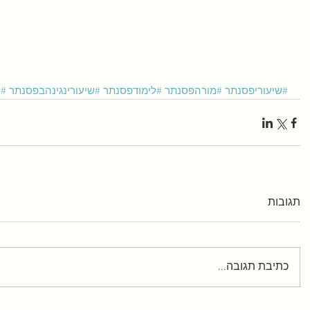
#שיעוריפסנתר
#מורהפסנתר
#לימודפסנתר
#שיעורינגינהבפסנתר
#ל
תגובות
כתיבת תגובה...